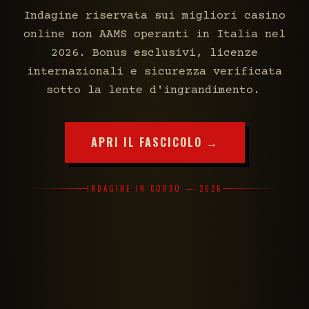
Indagine riservata sui migliori casino
online non AAMS operanti in Italia nel
2026. Bonus esclusivi, licenze
internazionali e sicurezza verificata
sotto la lente d'ingrandimento.
APRI IL FASCICOLO →
INDAGINE IN CORSO — 2026