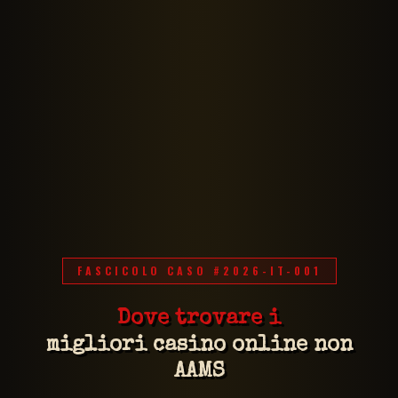
FASCICOLO CASO #2026-IT-001
Dove trovare i
migliori casino online non
AAMS